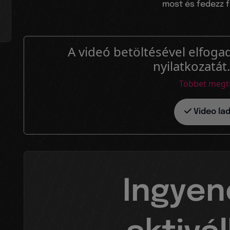
most és fedezz f
A videó betöltésével elfogad
nyilatkozatát
Többet megt
Video la
Ingye