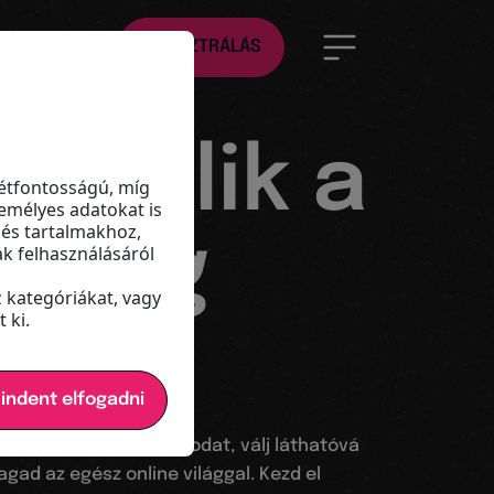
HU
REGISZTRÁLÁS
á válik a
étfontosságú, míg
emélyes adatokat is
 és tartalmakhoz,
olság
k felhasználásáról
z kategóriákat, vagy
 ki.
e
indent elfogadni
ját Qume Memberboardodat, válj láthatóvá
gad az egész online világgal. Kezd el