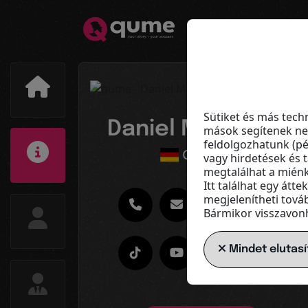
Sütiket és más tech
Daniel Mainhardt
mások segítenek nek
feldolgozhatunk (pé
Germany
vagy hirdetések és 
megtalálhat a mién
Itt találhat egy átt
megjelenítheti továb
Bármikor visszavonha
Mindet elutasí