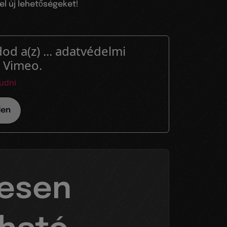
el új lehetőségeket!
od a(z) ... adatvédelmi
. Vimeo.
udni
den
nesen