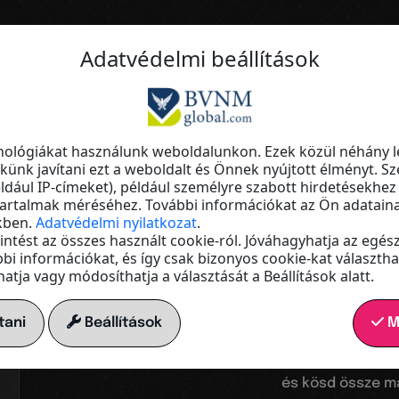
Adatvédelmi beállítások
Az ugródeszkád a digitális világba
Láthatóv
nológiákat használunk weboldalunkon. Ezek közül néhány l
ünk javítani ezt a weboldalt és Önnek nyújtott élményt. Sz
ldául IP-címeket), például személyre szabott hirdetésekhez
hatótáv
tartalmak méréséhez. További információkat az Ön adataina
kben.
Adatvédelmi nyilatkozat
.
ekintést az összes használt cookie-ról. Jóváhagyhatja az egés
bi információkat, és így csak bizonyos cookie-kat választhat
növelés
tja vagy módosíthatja a választását a Beállítások alatt.
tani
Beállítások
M
Hozd létre a sa
és kösd össze ma