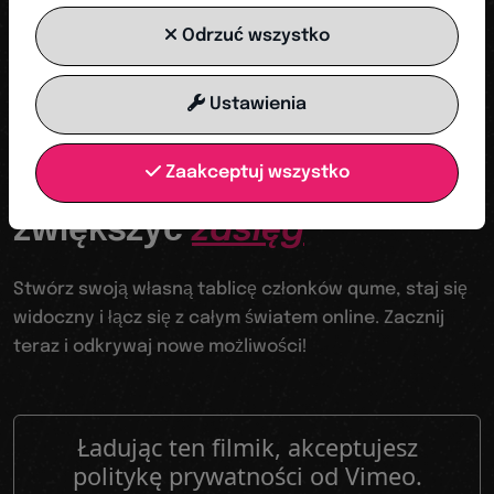
ROZPOCZNIJ TERAZ
Odrzuć wszystko
Ustawienia
Twoja trampolina do cyfrowego świata
Zaakceptuj wszystko
Stawać się widocznym,
zwiększyć
zasięg
Stwórz swoją własną tablicę członków qume, staj się
widoczny i łącz się z całym światem online. Zacznij
teraz i odkrywaj nowe możliwości!
Ładując ten filmik, akceptujesz
politykę prywatności od Vimeo.