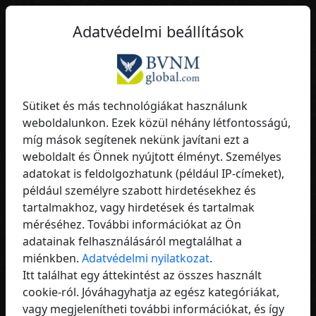
HU
Adatvédelmi beállítások
Mutasd meg a világnak, ki vagy – profi, modern,
nemzetközi.
Sütiket és más technológiákat használunk
weboldalunkon. Ezek közül néhány létfontosságú,
qume
– Maximális
míg mások segítenek nekünk javítani ezt a
Láthatóság
a te víziódért
weboldalt és Önnek nyújtott élményt. Személyes
adatokat is feldolgozhatunk (például IP-címeket),
például személyre szabott hirdetésekhez és
tartalmakhoz, vagy hirdetések és tartalmak
A videó betöltésével elfogadod a
méréséhez. További információkat az Ön
Vimeo adatvédelmi irányelveit.
adatainak felhasználásáról megtalálhat a
miénkben.
Adatvédelmi nyilatkozat
.
Többet megtudni
Itt találhat egy áttekintést az összes használt
cookie-ról. Jóváhagyhatja az egész kategóriákat,
Video laden
vagy megjelenítheti további információkat, és így