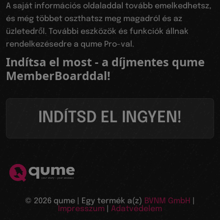
A saját információs oldaladdal tovább emelkedhetsz,
és még többet oszthatsz meg magadról és az
üzletedről. További eszközök és funkciók állnak
rendelkezésedre a qume Pro-val.
Indítsa el most - a díjmentes qume
MemberBoarddal!
INDÍTSD EL INGYEN!
© 2026 qume | Egy termék a(z)
BVNM GmbH
|
Impresszum
|
Adatvédelem