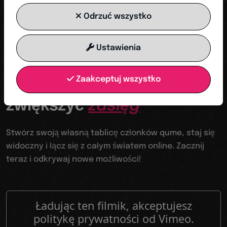
ROZPOCZNIJ TERAZ
Odrzuć wszystko
Ustawienia
Twoja trampolina do cyfrowego świata
Zaakceptuj wszystko
Stawać się widocznym,
zwiększyć
zasięg
Stwórz swoją własną tablicę członków qume, staj się
widoczny i łącz się z całym światem online. Zacznij
teraz i odkrywaj nowe możliwości!
Ładując ten filmik, akceptujesz
politykę prywatności od Vimeo.