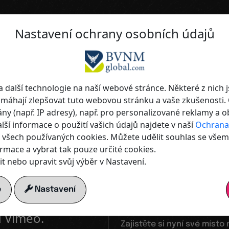
Nastavení ochrany osobních údajů
nální, moderní, mezinárodní.
 další technologie na naší webové stránce. Některé z nich j
 Maximální
máhají zlepšovat tuto webovou stránku a vaše zkušenosti.
y (např. IP adresy), např. pro personalizované reklamy a 
lší informace o použití vašich údajů najdete v naší
Ochrana
lnost
pro tvo
 všech používaných cookies. Můžete udělit souhlas se vše
formace a vybrat tak pouze určité cookies.
t nebo upravit svůj výběr v Nastavení.
Prezentuj se n
e
Nastavení
te s ochranou
MemberBoard.
d Vimeo.
Zajistěte si nyní své mís