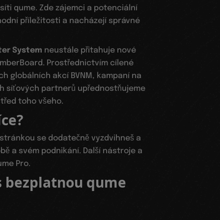
í síti qume. Zde zájemci a potenciální
odní příležitosti a nacházejí správné
ster System
neustále přitahuje nové
emberBoard. Prostřednictvím cílené
ích globálních akcí BVNM, kampaní na
ých síťových partnerů upřednostňujeme
střed toho všeho.
íce?
í stránkou se dodatečně vyzdvihneš a
obě a svém podnikání. Další nástroje a
ume Pro.
 s bezplatnou qume