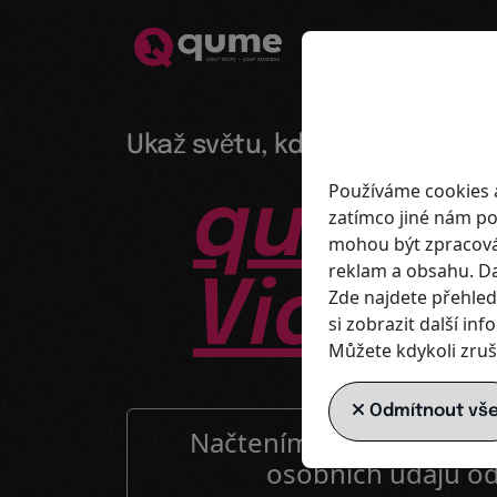
Ukaž světu, kdo jsi - profesio
Používáme cookies a
qume
–
zatímco jiné nám po
mohou být zpracován
reklam a obsahu. Da
Vidite
Zde najdete přehled
si zobrazit další in
Můžete kdykoli zruši
Odmítnout vš
Načtením videa souhlasí
osobních údajů o