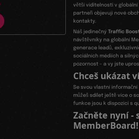
e
větší viditelnosti v globáln
partneři objevují nové obch
kontakty.
Náš jedinečný
Traffic Boo
návštěvníky na globální M
generace leadů, exkluzivn
sociálních médiích a siln
pozornost - a vy jste upro
Chceš ukázat v
Se svou vlastní informačn
můžeš sdílet ještě více o s
funkce jsou k dispozici s q
Začněte nyní -
MemberBoard!