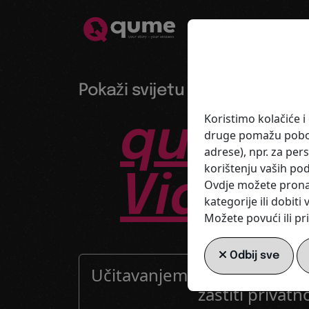
Pokaži svijetu tko si - profe
Koristimo kolačiće i
qume
–
druge pomažu pobolj
adrese), npr. za pers
korištenju vaših po
Vidljiv
Ovdje možete pronaći
kategorije ili dobit
Možete povući ili pr
Odbij sve
Učitavanjem videa prihvaćat
zaštiti privatno