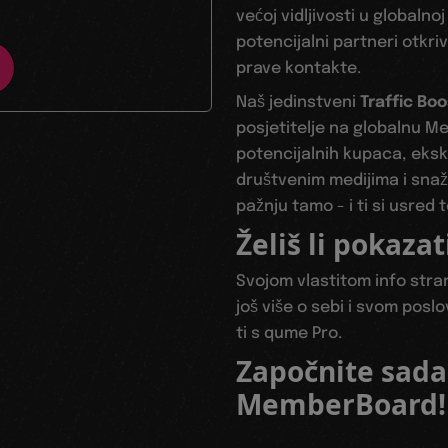
većoj vidljivosti u globaln
potencijalni partneri otkr
prave kontakte.
Naš jedinstveni
Traffic Bo
posjetitelje na globalnu M
potencijalnih kupaca, eks
društvenim medijima i sna
pažnju tamo - i ti si usred 
Želiš li pokazat
Svojom vlastitom info stran
još više o sebi i svom poslo
ti s qume Pro.
Započnite sada
MemberBoard!