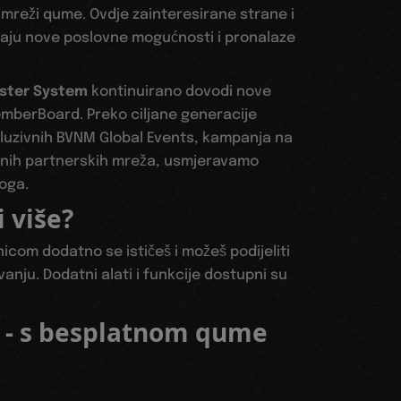
oj mreži qume. Ovdje zainteresirane strane i
ivaju nove poslovne mogućnosti i pronalaze
oster System
kontinuirano dovodi nove
emberBoard. Preko ciljane generacije
kluzivnih BVNM Global Events, kampanja na
žnih partnerskih mreža, usmjeravamo
toga.
i više?
icom dodatno se ističeš i možeš podijeliti
vanju. Dodatni alati i funkcije dostupni su
 - s besplatnom qume