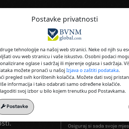
Postavke privatnosti
sionalan, moderan, internacionalan.
 druge tehnologije na našoj web stranici. Neke od njih su e
 Maksimal
šati ovu web stranicu i vaše iskustvo. Osobni podaci mogu s
onalizirane oglase i sadržaj ili mjerenje oglasa i sadržaja. V
dataka možete pronaći u našoj
Izjava o zaštiti podataka
.
ost
za tvoju 
 pregled svih korištenih kolačića. Možete dati svoj pristana
i više informacija i tako odabrati samo određene kolačiće.
ilagoditi svoj izbor u bilo kojem trenutku pod Postavkama.
Predstavi se n
Postavke
e Vimeo pravila o
MemberBoard.
sti.
Osiguraj si sada svoje mj