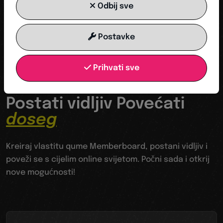
Odbij sve
SPREMI KONTAKT
Postavke
Prihvati sve
Tvoja odskočna daska u digitalni svijet
Postati vidljiv Povećati
doseg
Kreiraj vlastitu qume Memberboard, postani vidljiv i
poveži se s cijelim online svijetom. Počni sada i otkrij
nove mogućnosti!