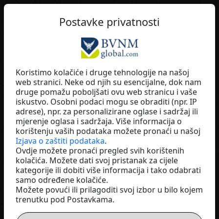
HR
Postavke privatnosti
Koristimo kolačiće i druge tehnologije na našoj
web stranici. Neke od njih su esencijalne, dok nam
Achim Hickmann
druge pomažu poboljšati ovu web stranicu i vaše
iskustvo. Osobni podaci mogu se obraditi (npr. IP
Zinzino
adrese), npr. za personalizirane oglase i sadržaj ili
Germany
mjerenje oglasa i sadržaja. Više informacija o
korištenju vaših podataka možete pronaći u našoj
Izjava o zaštiti podataka
.
Ovdje možete pronaći pregled svih korištenih
kolačića. Možete dati svoj pristanak za cijele
kategorije ili dobiti više informacija i tako odabrati
samo određene kolačiće.
Možete povući ili prilagoditi svoj izbor u bilo kojem
trenutku pod Postavkama.