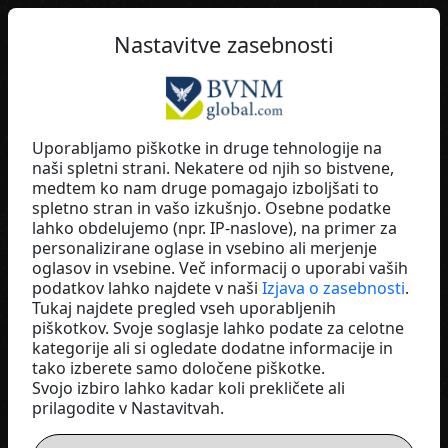
SL
Nastavitve zasebnosti
Uporabljamo piškotke in druge tehnologije na
naši spletni strani. Nekatere od njih so bistvene,
Manuela Winkler
medtem ko nam druge pomagajo izboljšati to
spletno stran in vašo izkušnjo. Osebne podatke
ULTIMA Business
lahko obdelujemo (npr. IP-naslove), na primer za
Germany
personalizirane oglase in vsebino ali merjenje
oglasov in vsebine. Več informacij o uporabi vaših
podatkov lahko najdete v naši
Izjava o zasebnosti
.
Tukaj najdete pregled vseh uporabljenih
piškotkov. Svoje soglasje lahko podate za celotne
kategorije ali si ogledate dodatne informacije in
tako izberete samo določene piškotke.
Svojo izbiro lahko kadar koli prekličete ali
prilagodite v Nastavitvah.