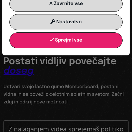
Zavrnite vse
ZAČNI ZDAJ
Nastavitve
Sprejmi vse
Tvoja odskočna deska v digitalni svet
Postati vidljiv povečajte
doseg
Ustvari svojo lastno qume Memberboard, postani
vidna in se poveži z celotnim spletnim svetom. Začni
zdaj in odkrij nove možnosti!
Z nalaganjem videa sprejemaš politiko