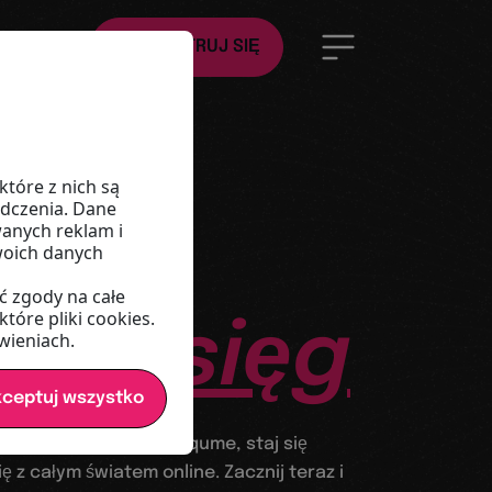
PL
ZAREJESTRUJ SIĘ
iata
ię
które z nich są
adczenia. Dane
anych reklam i
ym,
Twoich danych
ć zgody na całe
tóre pliki cookies.
yć
zasięg
ieniach.
ceptuj wszystko
sną tablicę członków qume, staj się
ię z całym światem online. Zacznij teraz i