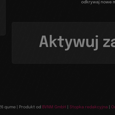
odkrywaj nowe m
Aktywuj z
26 qume | Produkt od
BVNM GmbH
|
Stopka redakcyjna
|
O