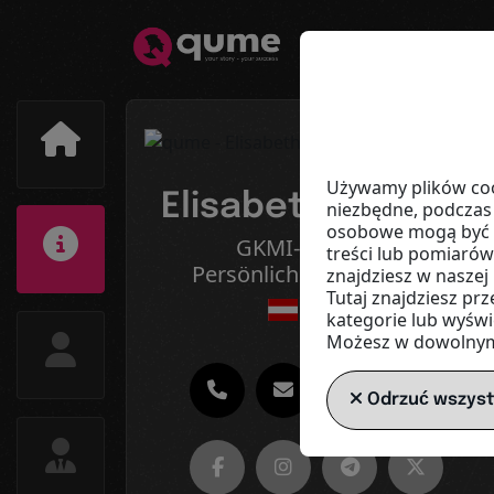
Używamy plików cook
Elisabeth Wodicka
niezbędne, podczas
osobowe mogą być pr
GKMI-Institut für
treści lub pomiarów
Persönlichkeitsentfaltung
znajdziesz w naszej
Tutaj znajdziesz pr
Austria
kategorie lub wyświ
Możesz w dowolnym
Odrzuć wszys