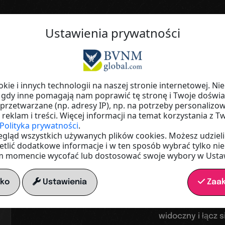
Ustawienia prywatności
Twoja trampolina do cyfrowego św
Stawać s
ie i innych technologii na naszej stronie internetowej. Nie
 gdy inne pomagają nam poprawić tę stronę i Twoje doświ
zetwarzane (np. adresy IP), np. na potrzeby personalizow
widoczn
 reklam i treści. Więcej informacji na temat korzystania z 
Polityka prywatności
.
zegląd wszystkich używanych plików cookies. Możesz udzieli
etlić dodatkowe informacje i w ten sposób wybrać tylko niek
zwiększ
 momencie wycofać lub dostosować swoje wybory w Ustaw
tko
Ustawienia
Zaak
Stwórz swoją wła
widoczny i łącz s