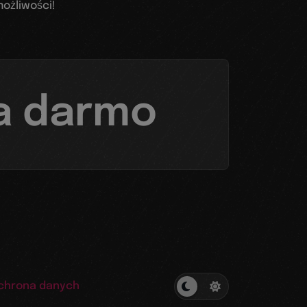
ożliwości!
a darmo
chrona danych