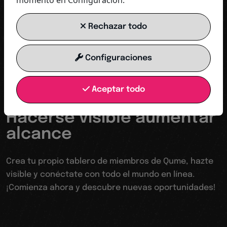
momento en Configuración.
Rechazar todo
COMENZAR AHORA
Configuraciones
Aceptar todo
Tu trampolín hacia un mundo digital
Hacerse visible aumentar
alcance
Crea tu propio tablero de miembros de Qume, hazte
visible y conéctate con todo el mundo en línea.
¡Comienza ahora y descubre nuevas oportunidades!