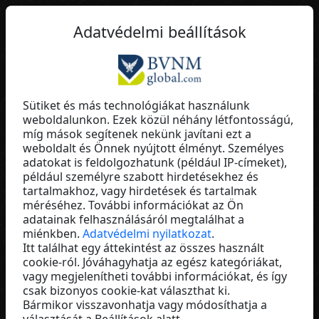
HU
Adatvédelmi beállítások
Sütiket és más technológiákat használunk
weboldalunkon. Ezek közül néhány létfontosságú,
Thomas Breitschmid
míg mások segítenek nekünk javítani ezt a
weboldalt és Önnek nyújtott élményt. Személyes
ALEONN
adatokat is feldolgozhatunk (például IP-címeket),
Switzerland
például személyre szabott hirdetésekhez és
tartalmakhoz, vagy hirdetések és tartalmak
méréséhez. További információkat az Ön
adatainak felhasználásáról megtalálhat a
miénkben.
Adatvédelmi nyilatkozat
.
Itt találhat egy áttekintést az összes használt
cookie-ról. Jóváhagyhatja az egész kategóriákat,
vagy megjelenítheti további információkat, és így
csak bizonyos cookie-kat választhat ki.
Bármikor visszavonhatja vagy módosíthatja a