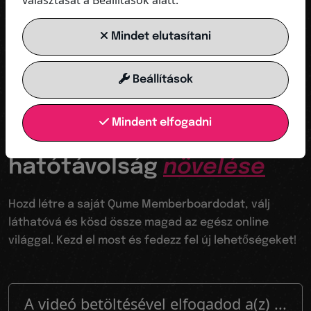
választását a Beállítások alatt.
MOST INDULJON
Mindet elutasítani
Beállítások
Az ugródeszkád a digitális világba
Mindent elfogadni
Láthatóvá válik a
hatótávolság
növelése
Hozd létre a saját Qume Memberboardodat, válj
láthatóvá és kösd össze magad az egész online
világgal. Kezd el most és fedezz fel új lehetőségeket!
A videó betöltésével elfogadod a(z) ...