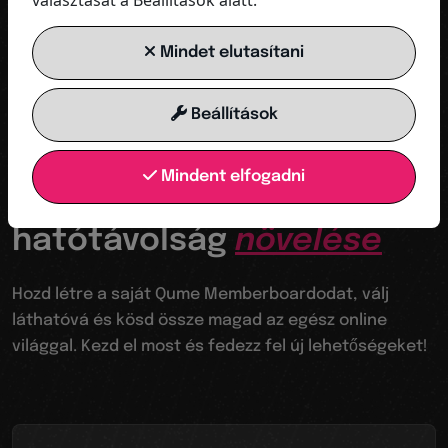
választását a Beállítások alatt.
MOST INDULJON
Mindet elutasítani
Beállítások
Az ugródeszkád a digitális világba
Mindent elfogadni
Láthatóvá válik a
hatótávolság
növelése
Hozd létre a saját Qume Memberboardodat, válj
láthatóvá és kösd össze magad az egész online
világgal. Kezd el most és fedezz fel új lehetőségeket!