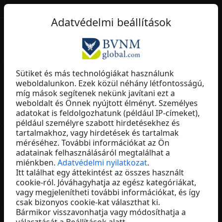
HU
Adatvédelmi beállítások
Sütiket és más technológiákat használunk
weboldalunkon. Ezek közül néhány létfontosságú,
Jürgen Jehlicka
míg mások segítenek nekünk javítani ezt a
weboldalt és Önnek nyújtott élményt. Személyes
Fúmée Perfume & Cosmetics
adatokat is feldolgozhatunk (például IP-címeket),
Austria
például személyre szabott hirdetésekhez és
tartalmakhoz, vagy hirdetések és tartalmak
méréséhez. További információkat az Ön
adatainak felhasználásáról megtalálhat a
miénkben.
Adatvédelmi nyilatkozat
.
Itt találhat egy áttekintést az összes használt
cookie-ról. Jóváhagyhatja az egész kategóriákat,
vagy megjelenítheti további információkat, és így
csak bizonyos cookie-kat választhat ki.
Bármikor visszavonhatja vagy módosíthatja a