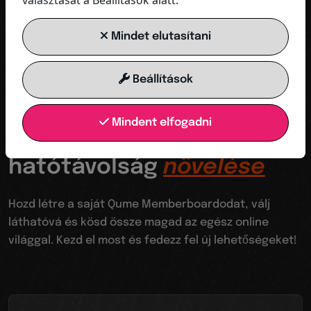
választását a Beállítások alatt.
KAPCSOLAT MENTÉSE
Mindet elutasítani
Beállítások
Az ugródeszkád a digitális világba
Mindent elfogadni
Láthatóvá válik a
hatótávolság
növelése
Hozd létre a saját Qume Memberboardodat, válj
láthatóvá és kösd össze magad az egész online
világgal. Kezd el most és fedezz fel új lehetőségeket!