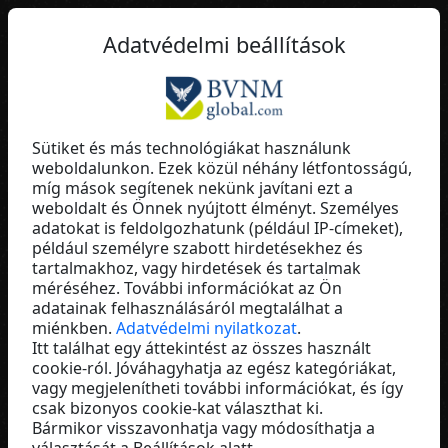
HU
Adatvédelmi beállítások
Sütiket és más technológiákat használunk
weboldalunkon. Ezek közül néhány létfontosságú,
Kathleen Starke
míg mások segítenek nekünk javítani ezt a
weboldalt és Önnek nyújtott élményt. Személyes
Baaboo
adatokat is feldolgozhatunk (például IP-címeket),
Germany
például személyre szabott hirdetésekhez és
tartalmakhoz, vagy hirdetések és tartalmak
méréséhez. További információkat az Ön
adatainak felhasználásáról megtalálhat a
miénkben.
Adatvédelmi nyilatkozat
.
Itt találhat egy áttekintést az összes használt
cookie-ról. Jóváhagyhatja az egész kategóriákat,
vagy megjelenítheti további információkat, és így
csak bizonyos cookie-kat választhat ki.
Bármikor visszavonhatja vagy módosíthatja a