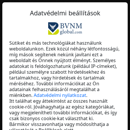
HU
Adatvédelmi beállítások
Sütiket és más technológiákat használunk
weboldalunkon. Ezek közül néhány létfontosságú,
Marianne Walter
míg mások segítenek nekünk javítani ezt a
weboldalt és Önnek nyújtott élményt. Személyes
ULTIMA Business
adatokat is feldolgozhatunk (például IP-címeket),
Germany
például személyre szabott hirdetésekhez és
tartalmakhoz, vagy hirdetések és tartalmak
méréséhez. További információkat az Ön
adatainak felhasználásáról megtalálhat a
miénkben.
Adatvédelmi nyilatkozat
.
Itt találhat egy áttekintést az összes használt
cookie-ról. Jóváhagyhatja az egész kategóriákat,
vagy megjelenítheti további információkat, és így
csak bizonyos cookie-kat választhat ki.
Bármikor visszavonhatja vagy módosíthatja a