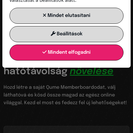
választását a Beállítások alatt.
KAPCSOLAT MENTÉSE
Mindet elutasítani
Beállítások
Az ugródeszkád a digitális világba
Mindent elfogadni
Láthatóvá válik a
hatótávolság
növelése
Hozd létre a saját Qume Memberboardodat, válj
láthatóvá és kösd össze magad az egész online
világgal. Kezd el most és fedezz fel új lehetőségeket!