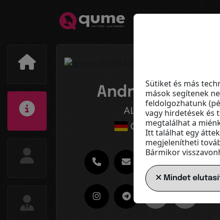
Sütiket és más tech
Andrea Bick
mások segítenek nek
feldolgozhatunk (pé
ALEONN
vagy hirdetések és 
megtalálhat a mién
Germany
Itt találhat egy átt
megjelenítheti továb
Bármikor visszavonha
Mindet elutasí