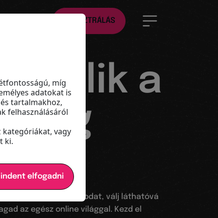
HU
REGISZTRÁLÁS
á válik a
étfontosságú, míg
emélyes adatokat is
 és tartalmakhoz,
olság
k felhasználásáról
z kategóriákat, vagy
 ki.
e
indent elfogadni
ját Qume Memberboardodat, válj láthatóvá
gad az egész online világgal. Kezd el