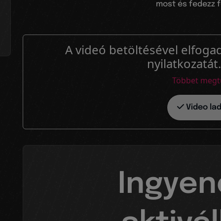
most és fedezz f
A videó betöltésével elfogad
nyilatkozatát
Többet megt
Video la
Ingye