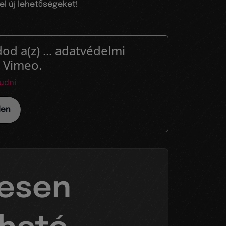
el új lehetőségeket!
od a(z) ... adatvédelmi
. Vimeo.
udni
den
nesen