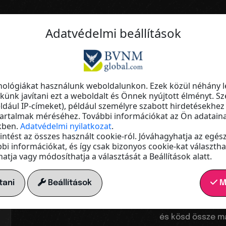
Adatvédelmi beállítások
Az ugródeszkád a digitális világba
Láthatóv
nológiákat használunk weboldalunkon. Ezek közül néhány l
ünk javítani ezt a weboldalt és Önnek nyújtott élményt. Sz
ldául IP-címeket), például személyre szabott hirdetésekhez
hatótáv
tartalmak méréséhez. További információkat az Ön adataina
kben.
Adatvédelmi nyilatkozat
.
ekintést az összes használt cookie-ról. Jóváhagyhatja az egés
bi információkat, és így csak bizonyos cookie-kat választhat
növelés
tja vagy módosíthatja a választását a Beállítások alatt.
tani
Beállítások
M
Hozd létre a sa
és kösd össze ma