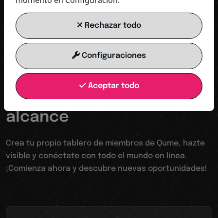
momento en Configuración.
COMENZAR AHORA
Rechazar todo
Configuraciones
Tu trampolín hacia un mundo digital
Aceptar todo
Hacerse visible aumentar
alcance
Crea tu propio tablero de miembros de Qume, hazte
visible y conéctate con todo el mundo en línea.
¡Comienza ahora y descubre nuevas oportunidades!