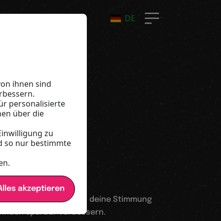
DE
–
on ihnen sind
rbessern.
ür personalisierte
–
nen über die
Einwilligung zu
d so nur bestimmte
eit
en.
lles akzeptieren
ungen im Alltag können deine Stimmung
finden spürbar verbessern.