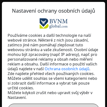
CZ
Nastavení ochrany osobních údajů
Používáme cookies a další technologie na naší
webové stránce. Některé z nich jsou zásadní,
Andreas Kott
zatímco jiné nám pomáhají zlepšovat tuto
webovou stránku a vaše zkušenosti. Osobní údaje
LR Health & Beauty
mohou být zpracovány (např. IP adresy), např. pro
Germany
personalizované reklamy a obsah nebo měření
reklam a obsahu. Další informace o použití vašich
údajů najdete v naší
Ochrana osobních údajů
.
Zde najdete přehled všech používaných cookies.
Můžete udělit souhlas se všemi kategoriemi nebo
si zobrazit další informace a vybrat tak pouze
určité cookies.
Můžete kdykoli zrušit nebo upravit svůj výběr v
Nastavení.