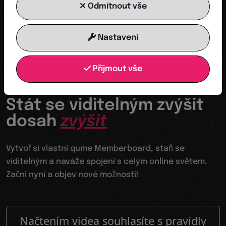
Odmítnout vše
NYNÍ ZAČÍT
Nastavení
Přijmout vše
Tvůj odrazový můstek do digitálního světa
Stát se viditelným zvýšit
dosah
zvýšit
Vytvoř si vlastní qume Memberboard, staň se
viditelným a naváže spojení s celým online světem.
Začni nyní a objev nové možnosti!
Načtením videa souhlasíte s pravidly