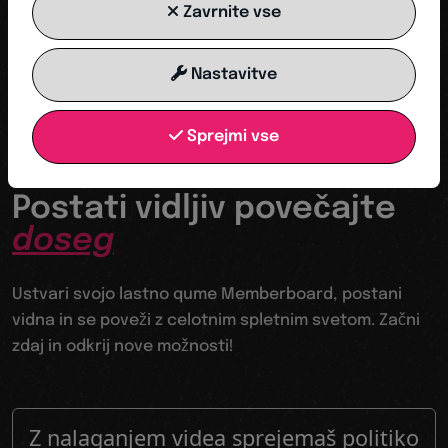
Zavrnite vse
ZAČNI ZDAJ
Nastavitve
Sprejmi vse
Tvoja odskočna deska v digitalni svet
Postati vidljiv povečajte
doseg
Ustvari svojo lastno qume Memberboard, postani
vidna in se poveži z celotnim spletnim svetom. Začni
zdaj in odkrij nove možnosti!
Z nalaganjem videa sprejemaš politiko