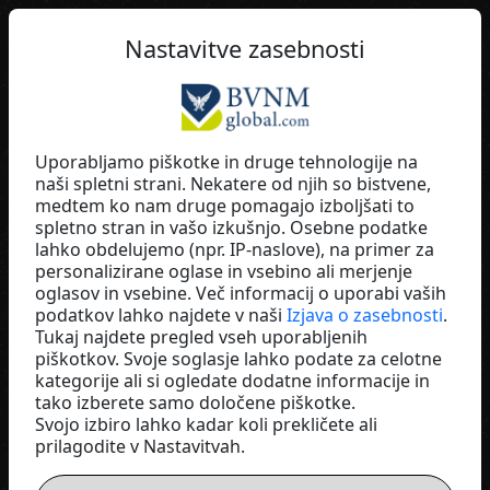
SL
Nastavitve zasebnosti
Uporabljamo piškotke in druge tehnologije na
naši spletni strani. Nekatere od njih so bistvene,
Jil Summer Schiebel
medtem ko nam druge pomagajo izboljšati to
spletno stran in vašo izkušnjo. Osebne podatke
g24+ Network
lahko obdelujemo (npr. IP-naslove), na primer za
Germany
personalizirane oglase in vsebino ali merjenje
oglasov in vsebine. Več informacij o uporabi vaših
podatkov lahko najdete v naši
Izjava o zasebnosti
.
Tukaj najdete pregled vseh uporabljenih
piškotkov. Svoje soglasje lahko podate za celotne
kategorije ali si ogledate dodatne informacije in
tako izberete samo določene piškotke.
Svojo izbiro lahko kadar koli prekličete ali
prilagodite v Nastavitvah.