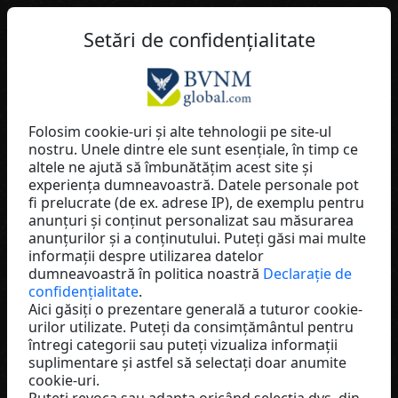
RO
Setări de confidențialitate
Folosim cookie-uri și alte tehnologii pe site-ul
nostru. Unele dintre ele sunt esențiale, în timp ce
Roland Ruisz
altele ne ajută să îmbunătățim acest site și
experiența dumneavoastră. Datele personale pot
Lifeplus
fi prelucrate (de ex. adrese IP), de exemplu pentru
Germany
anunțuri și conținut personalizat sau măsurarea
anunțurilor și a conținutului. Puteți găsi mai multe
informații despre utilizarea datelor
dumneavoastră în politica noastră
Declarație de
confidențialitate
.
Aici găsiți o prezentare generală a tuturor cookie-
urilor utilizate. Puteți da consimțământul pentru
întregi categorii sau puteți vizualiza informații
suplimentare și astfel să selectați doar anumite
cookie-uri.