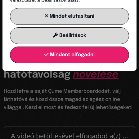
választását a Beállítások alatt.
MOST INDULJON
Mindet elutasítani
Beállítások
Az ugródeszkád a digitális világba
Mindent elfogadni
Láthatóvá válik a
hatótávolság
növelése
Hozd létre a saját Qume Memberboardodat, válj
láthatóvá és kösd össze magad az egész online
világgal. Kezd el most és fedezz fel új lehetőségeket!
A videó betöltésével elfogadod a(z) ...