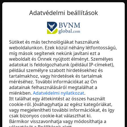
HU
Adatvédelmi beállítások
Sütiket és más technológiákat használunk
weboldalunkon. Ezek közül néhány létfontosságú,
Ralf Wagner
míg mások segítenek nekünk javítani ezt a
weboldalt és Önnek nyújtott élményt. Személyes
ALEONN
adatokat is feldolgozhatunk (például IP-címeket),
Germany
például személyre szabott hirdetésekhez és
tartalmakhoz, vagy hirdetések és tartalmak
méréséhez. További információkat az Ön
adatainak felhasználásáról megtalálhat a
miénkben.
Adatvédelmi nyilatkozat
.
Itt találhat egy áttekintést az összes használt
cookie-ról. Jóváhagyhatja az egész kategóriákat,
vagy megjelenítheti további információkat, és így
csak bizonyos cookie-kat választhat ki.
Bármikor visszavonhatja vagy módosíthatja a