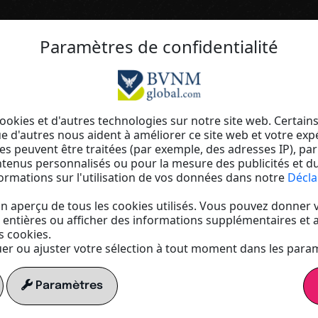
Paramètres de confidentialité
Ton tremplin vers un monde numér
Augment
ookies et d'autres technologies sur notre site web. Certain
ue d'autres nous aident à améliorer ce site web et votre exp
s peuvent être traitées (par exemple, des adresses IP), pa
portée d
ontenus personnalisés ou pour la mesure des publicités et 
formations sur l'utilisation de vos données dans notre
Décla
 un aperçu de tous les cookies utilisés. Vous pouvez donne
visibilité
 entières ou afficher des informations supplémentaires et a
 cookies.
r ou ajuster votre sélection à tout moment dans les para
Paramètres
Crée ton propre
visible et connec