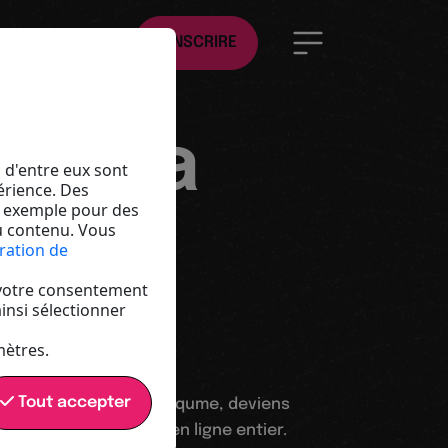
FR
S'INSCRIRE
ique
er la
s d'entre eux sont
érience. Des
r exemple pour des
e la
du contenu. Vous
ration de
r votre consentement
insi sélectionner
mètres.
Tout accepter
 tableau des membres qume, deviens
te-toi avec le monde en ligne entier.