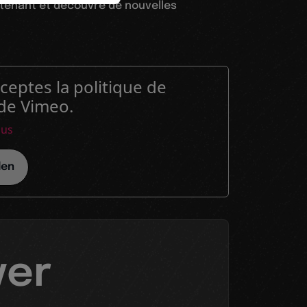
enant et découvre de nouvelles
ceptes la politique de
 de Vimeo.
lus
den
ver