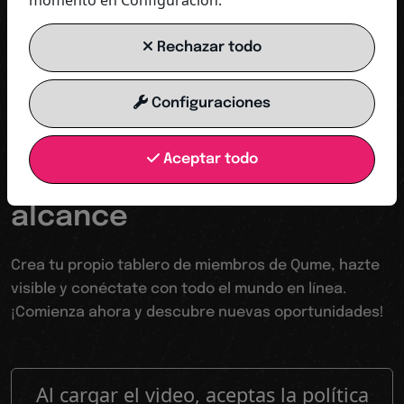
momento en Configuración.
COMENZAR AHORA
Rechazar todo
Configuraciones
Tu trampolín hacia un mundo digital
Aceptar todo
Hacerse visible aumentar
alcance
Crea tu propio tablero de miembros de Qume, hazte
visible y conéctate con todo el mundo en línea.
¡Comienza ahora y descubre nuevas oportunidades!
Al cargar el video, aceptas la política