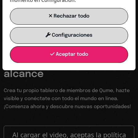
momento en Configuración.
COMENZAR AHORA
Rechazar todo
Configuraciones
Tu trampolín hacia un mundo digital
Aceptar todo
Hacerse visible aumentar
alcance
Crea tu propio tablero de miembros de Qume, hazte
visible y conéctate con todo el mundo en línea.
¡Comienza ahora y descubre nuevas oportunidades!
Al cargar el video, aceptas la política