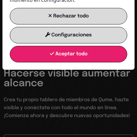
momento en Configuración.
Rechazar todo
COMENZAR AHORA
Configuraciones
Aceptar todo
Tu trampolín hacia un mundo digital
Hacerse visible aumentar
alcance
Crea tu propio tablero de miembros de Qume, hazte
visible y conéctate con todo el mundo en línea.
¡Comienza ahora y descubre nuevas oportunidades!