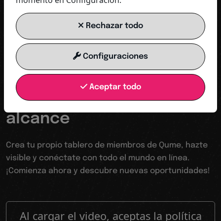
momento en Configuración.
GUARDAR CONTACTO
Rechazar todo
Configuraciones
Tu trampolín hacia un mundo digital
Aceptar todo
Hacerse visible aumentar
alcance
Crea tu propio tablero de miembros de Qume, hazte
visible y conéctate con todo el mundo en línea.
¡Comienza ahora y descubre nuevas oportunidades!
Al cargar el video, aceptas la política