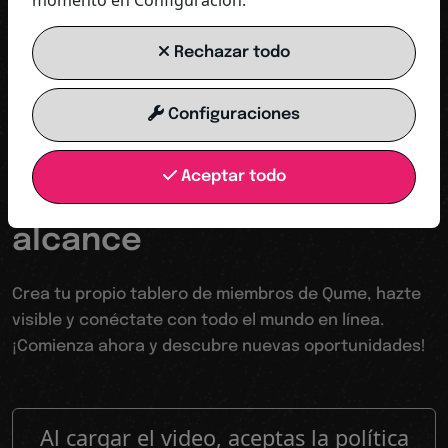
momento en Configuración.
COMENZAR AHORA
Rechazar todo
Configuraciones
Tu trampolín hacia un mundo digital
Aceptar todo
Hacerse visible aumentar
alcance
Crea tu propio tablero de miembros de Qume, hazte
visible y conéctate con todo el mundo en línea.
¡Comienza ahora y descubre nuevas oportunidades!
Al cargar el video, aceptas la política