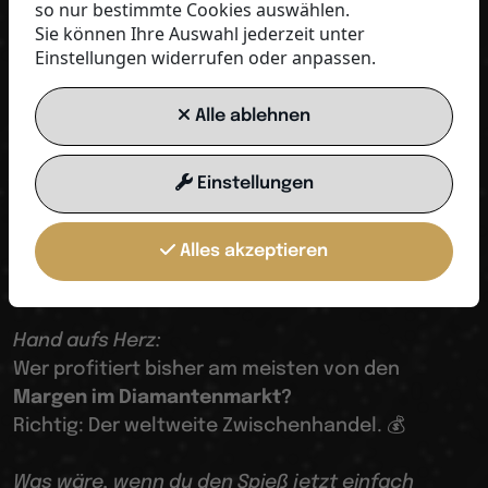
so nur bestimmte Cookies auswählen.
Sie können Ihre Auswahl jederzeit unter
Einstellungen widerrufen oder anpassen.
DE
Alle ablehnen
💎 Die Revolution im Diamantenmarkt
Dein Weg zu
Einstellungen
monatlichen
Alles akzeptieren
Gutschriften!
Hand aufs Herz:
Wer profitiert bisher am meisten von den
Margen im Diamantenmarkt?
Richtig: Der weltweite Zwischenhandel. 💰
Was wäre, wenn du den Spieß jetzt einfach