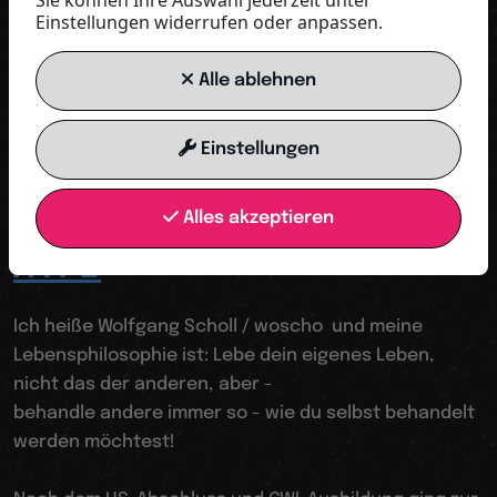
Sie können Ihre Auswahl jederzeit unter
Einstellungen widerrufen oder anpassen.
KONTAKT SPEICHERN
Alle ablehnen
Einstellungen
Der nächste weltweite Hyp ( von 9 - 99 ) startet jetzt!
Alles akzeptieren
Der weltweite
SNIFFLER-
HYPE
Ich heiße Wolfgang Scholl / woscho und meine
Lebensphilosophie ist: Lebe dein eigenes Leben,
nicht das der anderen, aber -
behandle andere immer so - wie du selbst behandelt
werden möchtest!