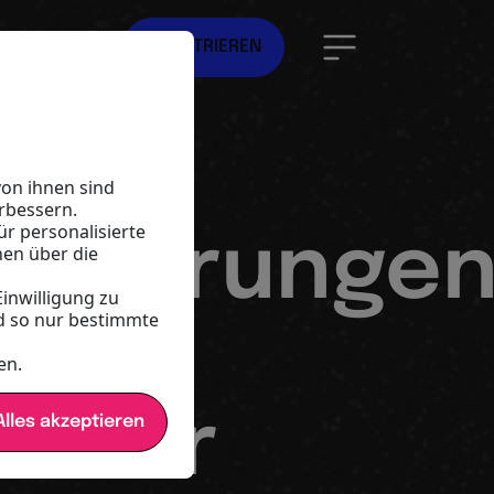
DE
REGISTRIEREN
on ihnen sind
rbessern.
ür personalisierte
orderungen
nen über die
Einwilligung zu
d so nur bestimmte
en.
. Ihr
lles akzeptieren