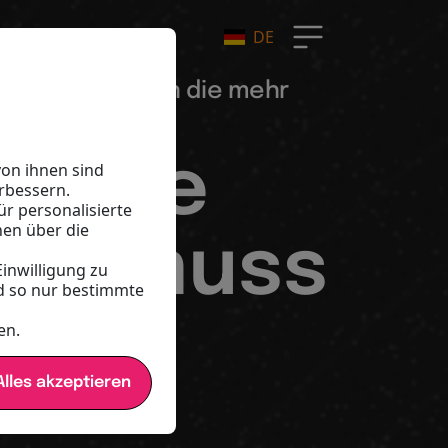
DE
ot? An Menschen die mehr
u die
on ihnen sind
rbessern.
ür personalisierte
nen über die
an muss
Einwilligung zu
d so nur bestimmte
en
en.
lles akzeptieren