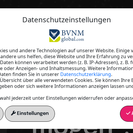
Datenschutzeinstellungen
1. An wen richtet sich mein Angeb
wollen. !
Kennst d
es und andere Technologien auf unserer Website. Einige v
 andere uns helfen, diese Website und Ihre Erfahrung zu ve
ten können verarbeitet werden (z. B. IP-Adressen), z. B. f
te oder Anzeigen- und Inhaltsmessung. Weitere Informatio
4M´s?"M
aten finden Sie in unserer
Datenschutzerklärung
.
e Übersicht über alle verwendeten Cookies. Sie können Ihre 
geben oder sich weitere Informationen anzeigen lassen un
Mensch
wahl jederzeit unter Einstellungen widerrufen oder anpass
Einstellungen
A
mögen“.