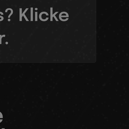
? Klicke
r.
e