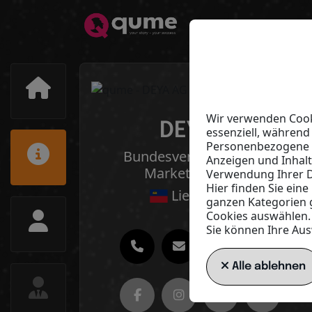
Wir verwenden Cooki
DEYA AG
essenziell, während
Personenbezogene Da
Bundesverband Network
Anzeigen und Inhal
Marketing (BVNM)
Verwendung Ihrer D
Hier finden Sie ein
Liechtenstein
ganzen Kategorien 
Cookies auswählen.
Sie können Ihre Aus
Alle ablehnen