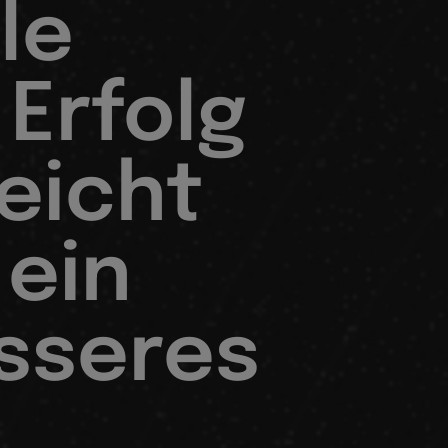
le
 Erfolg
leicht
 ein
sseres