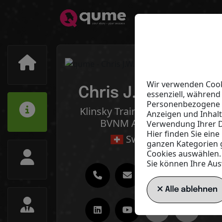
Wir verwenden Cooki
Chris J.W. Klinsky
essenziell, während
Personenbezogene Da
Klinsky Training & Coaching,
Anzeigen und Inhal
BVNM Ambassador
Verwendung Ihrer D
Hier finden Sie ein
Switzerland
ganzen Kategorien 
Cookies auswählen.
Sie können Ihre Aus
Alle ablehnen