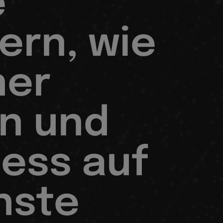
e
ern, wie
ner
n und
ness auf
hste