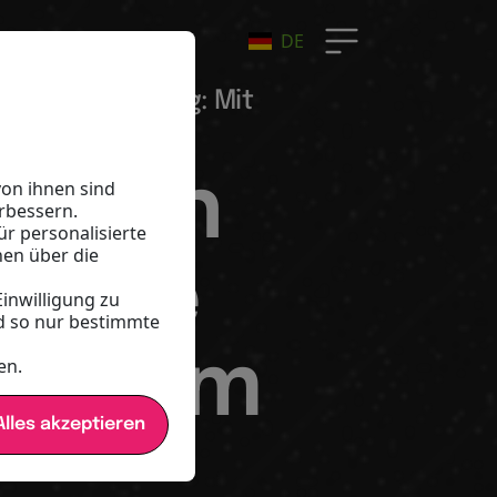
DE
twork Marketing: Mit
lg!
t kein
on ihnen sind
rbessern.
ür personalisierte
nen über die
Werde
Einwilligung zu
d so nur bestimmte
der im
en.
lles akzeptieren