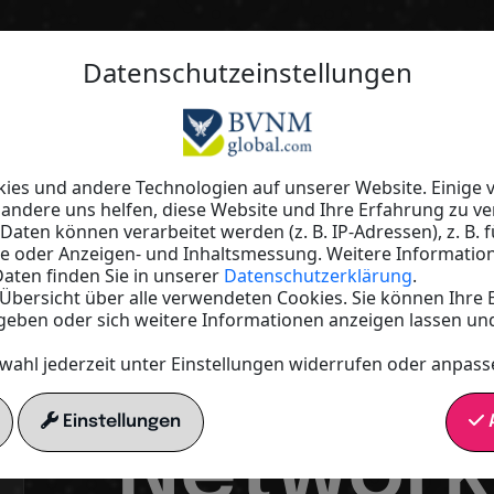
Datenschutzeinstellungen
Endlich konstant erfolgreich im Ne
erprobten Strategien zu mehr Erfo
Erfolg is
es und andere Technologien auf unserer Website. Einige v
 andere uns helfen, diese Website und Ihre Erfahrung zu ve
ten können verarbeitet werden (z. B. IP-Adressen), z. B. f
te oder Anzeigen- und Inhaltsmessung. Weitere Informatio
Zufall: 
aten finden Sie in unserer
Datenschutzerklärung
.
e Übersicht über alle verwendeten Cookies. Sie können Ihre 
geben oder sich weitere Informationen anzeigen lassen un
zum Lea
wahl jederzeit unter Einstellungen widerrufen oder anpass
Einstellungen
A
Network