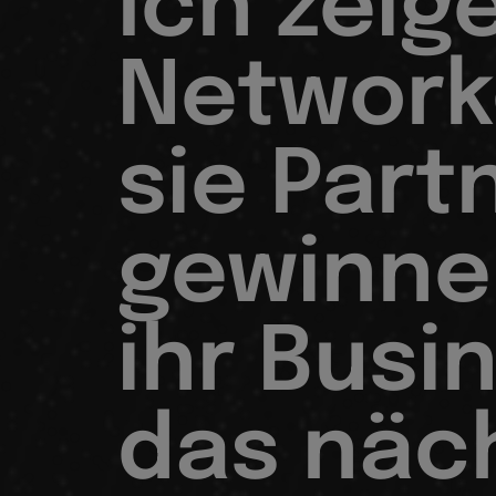
Ich zeig
Network
sie Part
gewinne
ihr Busi
das näc