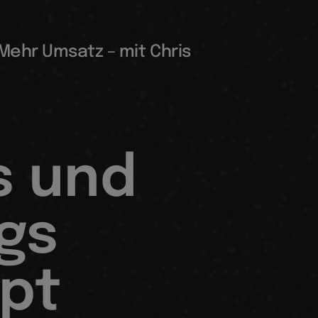
 Mehr Umsatz – mit Chris
s und
gs
pt