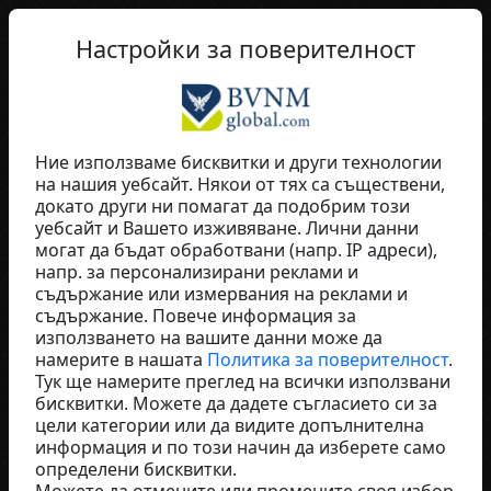
BG
Настройки за поверителност
Ние използваме бисквитки и други технологии
на нашия уебсайт. Някои от тях са съществени,
Elke Ebel
докато други ни помагат да подобрим този
уебсайт и Вашето изживяване. Лични данни
Fúmée Perfume & Cosmetics
могат да бъдат обработвани (напр. IP адреси),
Spain
напр. за персонализирани реклами и
съдържание или измервания на реклами и
съдържание. Повече информация за
използването на вашите данни може да
намерите в нашата
Политика за поверителност
.
Тук ще намерите преглед на всички използвани
бисквитки. Можете да дадете съгласието си за
цели категории или да видите допълнителна
информация и по този начин да изберете само
определени бисквитки.