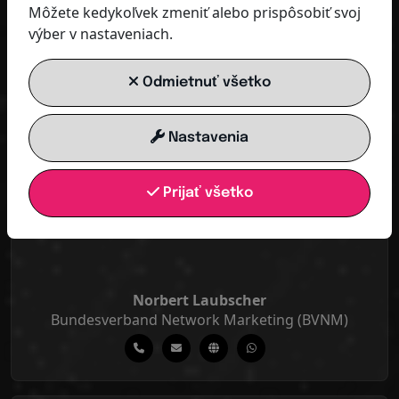
Môžete kedykoľvek zmeniť alebo prispôsobiť svoj
výber v nastaveniach.
Korinna Irschitz
GKMI-Institut für Persönlichkeitsentfaltung
Odmietnuť všetko
Nastavenia
Prijať všetko
Norbert Laubscher
Bundesverband Network Marketing (BVNM)