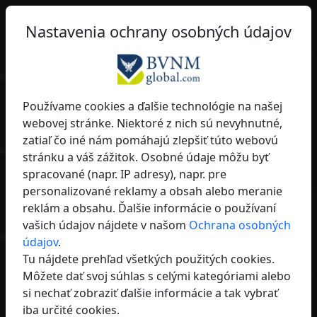
SK
Filter
Nastavenia ochrany osobných údajov
Ukáž svetu, kto si - profesionálny, moderný,
medzinárodný.
Používame cookies a ďalšie technológie na našej
qume
– Maximálna
webovej stránke. Niektoré z nich sú nevyhnutné,
viditeľnosť
zatiaľ čo iné nám pomáhajú zlepšiť túto webovú
stránku a váš zážitok. Osobné údaje môžu byť
Hľadať. Nájsť. Pripojiť sa.
spracované (napr. IP adresy), napr. pre
Staňte sa viditeľným a nájdite správnych partnerov –
personalizované reklamy a obsah alebo meranie
regionálne a medzinárodne.
reklám a obsahu. Ďalšie informácie o používaní
vašich údajov nájdete v našom
Ochrana osobných
údajov
.
Tu nájdete prehľad všetkých použitých cookies.
Môžete dať svoj súhlas s celými kategóriami alebo
si nechať zobraziť ďalšie informácie a tak vybrať
iba určité cookies.