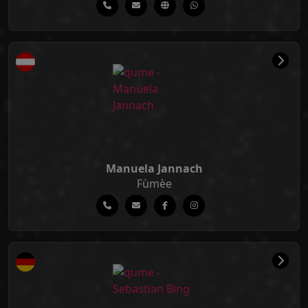
Manuela Jannach
Fùmèe