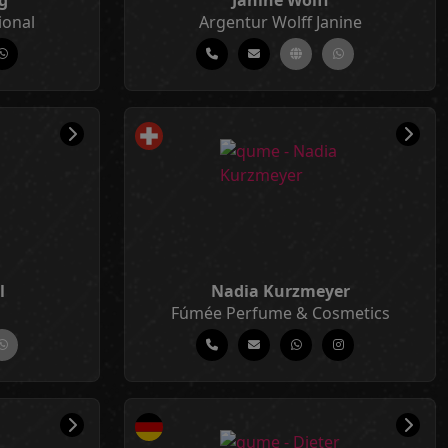
g
Janine Wolff
ional
Argentur Wolff Janine
l
Nadia Kurzmeyer
Fúmée Perfume & Cosmetics