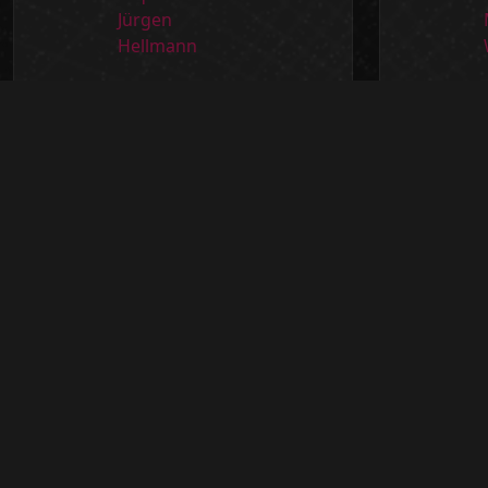
Hans-Jürgen Hellmann
M
6x10 NetzwerkPraxis
U