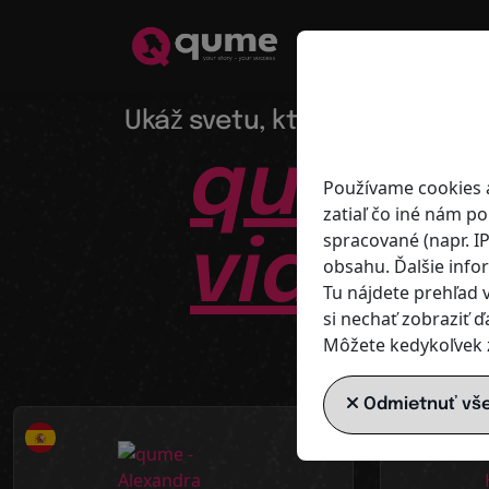
Ukáž svetu, kto si - profesi
qume
–
Používame cookies a
zatiaľ čo iné nám p
spracované (napr. I
vidite
obsahu. Ďalšie info
Tu nájdete prehľad 
si nechať zobraziť ď
Môžete kedykoľvek z
Hľadať. 
Staňte 
Odmietnuť vš