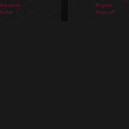
arianne Walter
Helga Brigitte Waj
LTIMA Business
ALEONN