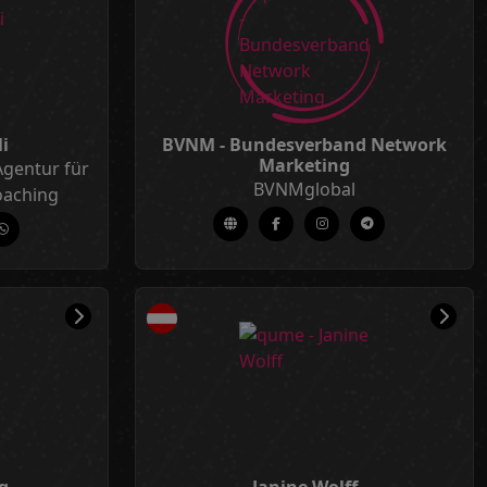
i
BVNM - Bundesverband Network
Marketing
Agentur für
BVNMglobal
oaching