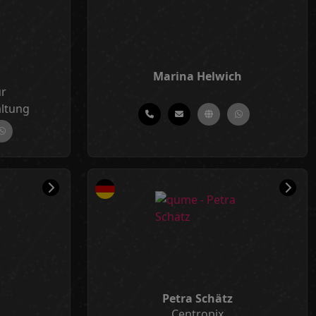
Marina Helwich
ür
altung
Petra Schätz
Centropix