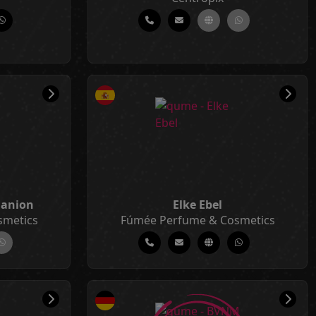
Ganion
Elke Ebel
smetics
Fúmée Perfume & Cosmetics