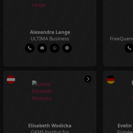
Alexandra Lange
ULTIMA Business
FreeQuenc
Elisabeth Wodicka
Eveli
GKMI-Institut für
Fúmée 