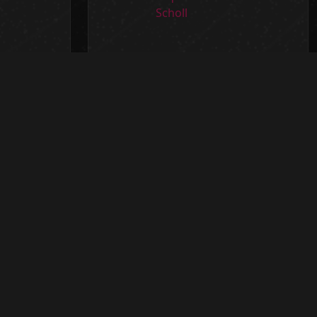
aroff
Dieter Scholl
Bundesverband Network Marketing
(BVNM)