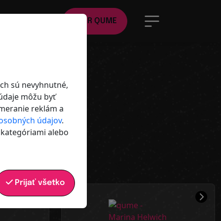
SK
Filter
ÜBER QUME
a
ich sú nevyhnutné,
 údaje môžu byť
 meranie reklám a
osobných údajov
.
i kategóriami alebo
 a medzinárodne.
Prijať všetko