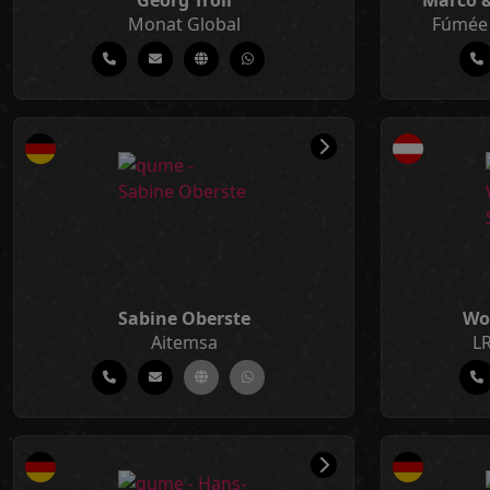
Georg Troll
Marco &
Monat Global
Fúmée 
Sabine Oberste
Wo
Aitemsa
LR