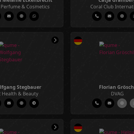
 Melanie Eckenbrecht
Catja Gramber
Perfume & Cosmetics
Coral Club Internat
lfgang Stegbauer
Florian Grösch
 Health & Beauty
DVAG