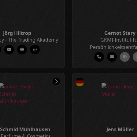
Jörg Hiltrop
Gernot Stary
y - The Trading Akademy
GKMI-Institut f
Persönlichkeitsentf
n Schmid Mühlhausen
Jens Müller
Perfume & Cosmetics