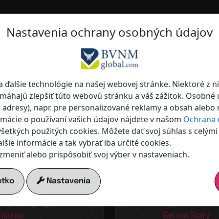
Nastavenia ochrany osobných údajov
onálny, moderný, medzinárodný.
 Maximáln
 ďalšie technológie na našej webovej stránke. Niektoré z n
omáhajú zlepšiť túto webovú stránku a váš zážitok. Osobné
P adresy), napr. pre personalizované reklamy a obsah alebo
ľnosť
rmácie o používaní vašich údajov nájdete v našom
Ochrana 
všetkých použitých cookies. Môžete dať svoj súhlas s celým
alšie informácie a tak vybrať iba určité cookies.
meniť alebo prispôsobiť svoj výber v nastaveniach.
Nájsť. Pripojiť sa.
sa viditeľným a nájdite správnych partnerov – regionálne
etko
Nastavenia