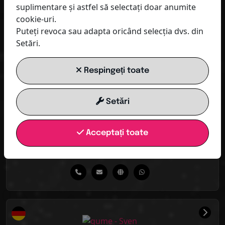
suplimentare și astfel să selectați doar anumite
Baaboo
cookie-uri.
Puteți revoca sau adapta oricând selecția dvs. din
Setări.
Respingeți toate
Setări
Acceptați toate
Ulrike Mattern