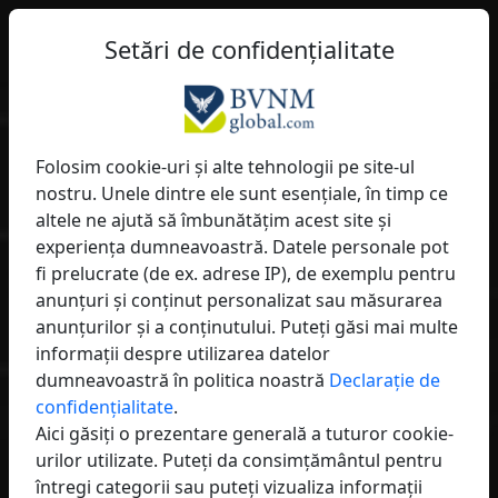
RO
Filtru
Setări de confidențialitate
Arată lumii cine ești - profesionist, modern, internațional.
qume
– Vizibilitate
maximă
Folosim cookie-uri și alte tehnologii pe site-ul
nostru. Unele dintre ele sunt esențiale, în timp ce
Căutați. Găsiți. Conectați-vă.
altele ne ajută să îmbunătățim acest site și
Devin-o vizibilă și găsește partenerii potriviți -
experiența dumneavoastră. Datele personale pot
regional și internațional.
fi prelucrate (de ex. adrese IP), de exemplu pentru
anunțuri și conținut personalizat sau măsurarea
anunțurilor și a conținutului. Puteți găsi mai multe
informații despre utilizarea datelor
dumneavoastră în politica noastră
Declarație de
confidențialitate
.
Aici găsiți o prezentare generală a tuturor cookie-
urilor utilizate. Puteți da consimțământul pentru
întregi categorii sau puteți vizualiza informații
Johann Obwurzer