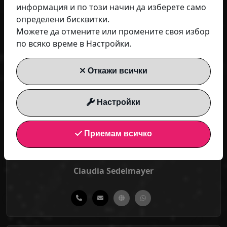
информация и по този начин да изберете само
определени бисквитки.
Evelyn Klose
Можете да отмените или промените своя избор
Air Park Investment GmbH
по всяко време в Настройки.
Откажи всички
Настройки
Приемам всичко
Claudia Sedelmayer