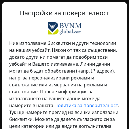
BG
Филтър
Настройки за поверителност
Покажи на света кой си - професионален, модерен,
интернационален.
Ние използваме бисквитки и други технологии
qume
– Максимална
на нашия уебсайт. Някои от тях са съществени,
видимост
докато други ни помагат да подобрим този
уебсайт и Вашето изживяване. Лични данни
Търсене. Намиране. Свързване.
могат да бъдат обработвани (напр. IP адреси),
Станете видими и намерете правилните партньори -
напр. за персонализирани реклами и
регионално и международно.
съдържание или измервания на реклами и
съдържание. Повече информация за
използването на вашите данни може да
намерите в нашата
Политика за поверителност
.
Тук ще намерите преглед на всички използвани
бисквитки. Можете да дадете съгласието си за
цели категории или да видите допълнителна