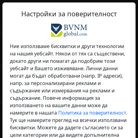
BG
Филтър
Настройки за поверителност
Покажи на света кой си - професионален, модерен,
интернационален.
Ние използваме бисквитки и други технологии
qume
– Максимална
на нашия уебсайт. Някои от тях са съществени,
видимост
докато други ни помагат да подобрим този
уебсайт и Вашето изживяване. Лични данни
Търсене. Намиране. Свързване.
могат да бъдат обработвани (напр. IP адреси),
Станете видими и намерете правилните партньори -
напр. за персонализирани реклами и
регионално и международно.
съдържание или измервания на реклами и
съдържание. Повече информация за
използването на вашите данни може да
намерите в нашата
Политика за поверителност
.
Тук ще намерите преглед на всички използвани
бисквитки. Можете да дадете съгласието си за
цели категории или да видите допълнителна