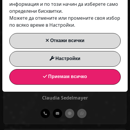
информация и по този начин да изберете само
определени бисквитки.
Evelyn Klose
Можете да отмените или промените своя избор
Air Park Investment GmbH
по всяко време в Настройки.
Откажи всички
Настройки
Приемам всичко
Claudia Sedelmayer